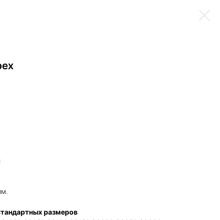
рех
и
мм.
стандартных размеров