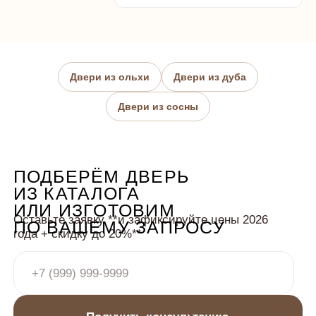
Двери из ольхи
Двери из дуба
СОЗДАДИМ ДВЕРЬ ПОД ВАШ
ПРОЕКТ
— ОТ ФОРМАТА
Двери из сосны
И ОТДЕЛКИ ДО УСТАНОВКИ
ВЫБРАННОЙ ФУРНИТУРЫ
Все детали по вашему заказу согласовываются
с менеджером до начала производства