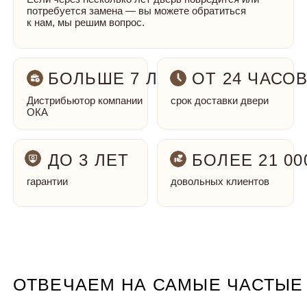
ТЦ "ДЕКОРАТОР", 2 ЭТАЖ (М.
НИЖЕГОРОДСКАЯ) МОСКВА,
РЯЗАНСКИЙ ПРОСПЕКТ Д.2 К. 3
с 10:00 до 22:00 без выходных
СВЯЗЬ С НАМИ:
+7 (495) 021-98-22
zakaz@dveri-oka.ru
Посмотреть карту
Обращаем ваше внимание на то, что данный интернет-сайт носит
исключительно информационный характер и ни при каких условиях
не является публичной офертой, определяемой положениями Статьи
437 (2) Гражданского кодекса Российской Федерации. Для получения
подробной информации о наличии и стоимости указанных товаров и
(или) услуг, пожалуйста, обращайтесь к менеджеру сайта с помощью
специальной формы связи или по телефону
Политика конфиденциальности