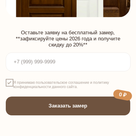
Я принимаю пользовательское соглашение и политику
конфиденциальности данного сайта.
0 ₽
Заказать замер
АКЦИИ ДО 30 АПРЕЛЯ 2026.
ЗАФИКСИРУЙТЕ
ЦЕНЫ 2026 ГОДА И
ПОЛУЧИТЕ СКИДКИ ДО 20%
–15%
на двери из
–8%
при заказе
складской программы
от 70 000 ₽
–12%
при заказе
–5%
на фурнитуру
от 150 000 ₽
LUXURY MORELLI
–10%
на фурнитуру
SELLUR A | CENTER