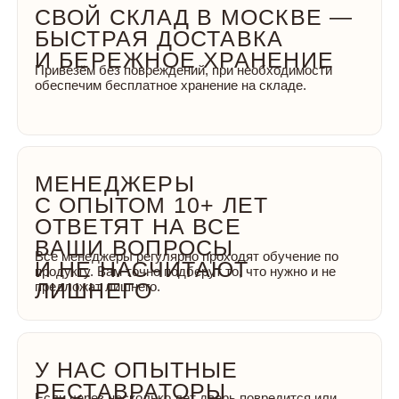
ТЦ "METROMALL", 1 ЭТАЖ (М.
ВЕРХНИЕ ЛИХОБОРЫ) МОСКВА,
ДМИТРОВСКОЕ ШОССЕ, Д. 73 СТР. 1
с 10:00 до 22:00 без выходных
СВЯЗЬ С НАМИ:
+7 (495) 021-98-22
zakaz@dveri-oka.ru
Посмотреть карту
Показать карту «Декоратор»