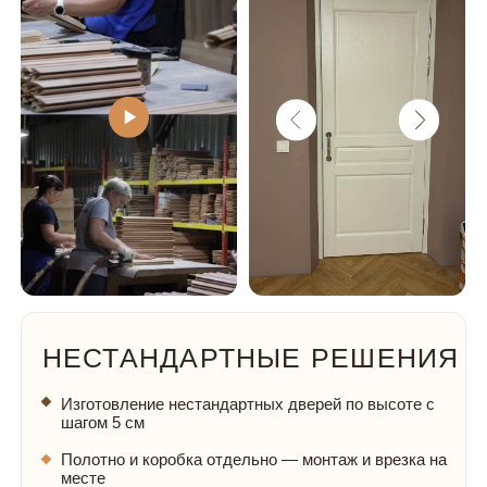
Подобрать дверь под себя
СОХРАНЯЮТ ВИД, ФОРМУ,
ПРОЧНОСТЬ
И ТИШИНУ
ДАЖЕ ЧЕРЕЗ ДЕСЯТИЛЕТИЯ
ЗАКРЫВАЮТСЯ
МЯГКО
И БЕСШУМНО
Немецкий уплотнитель Schlegel
поглощает шумы
и делает закрывание плавным, без хлопков
и дребезжания.
СЛУЖАТ