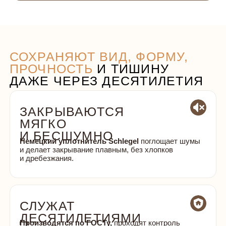
А НЕ ВЫБРАСЫВАЮТСЯ
Двери
собраны на стяжных винтах, без клея.
Любую часть: филёнку, стойку или стекло можно
заменить отдельно, не меняя всю дверь.
НЕ БОЯТСЯ ВЛАГИ
И ПЕРЕПАДОВ
КЛИМАТА
Массив ольхи и дуба — это прочные, устойчивые
породы, выросшие в природной влажности.
Подетальная окраска до сборки защищает
каждую часть,
не даёт влаге впитываться.
НЕ СКРИПЯТ,
НЕ КОРОБЯТСЯ,
НЕ РАССЫХАЮТСЯ
Благодаря инженерному массиву и двухэтапной
сушке древесины,
дверь не ведёт от влажности
и перепадов температуры. Геометрия остаётся
стабильной даже через годы.