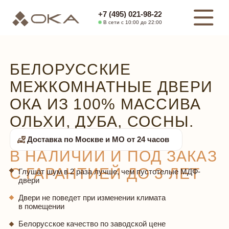
+7 (495) 021-98-22
В сети с 10:00 до 22:00
БЕЛОРУССКИЕ
МЕЖКОМНАТНЫЕ ДВЕРИ
ОКА ИЗ 100% МАССИВА
ОЛЬХИ, ДУБА, СОСНЫ.
БОЛЕЕ 800 МОДЕЛЕЙ
Доставка по Москве и МО от 24 часов
В НАЛИЧИИ И ПОД ЗАКАЗ
С ГАРАНТИЕЙ ДО 3 ЛЕТ
Глушат шум в 2 раза лучше, чем пустотелые МДФ-
двери
Двери не поведет при изменении климата
в помещении
Белорусское качество по заводской цене