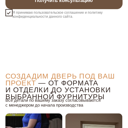
НЕСТАНДАРТНЫЕ РЕШЕНИЯ
Изготовление нестандартных дверей по высоте с
шагом 5 см
Полотно и коробка отдельно — монтаж и врезка на
месте
Двери без отделки — для дизайнерских задач и
ручной покраски
ДОПОЛНИТЕЛЬНЫЕ ВОЗМОЖНОСТИ
Покраска готовых дверей (при заказе от 50 штук)
Возможность добавить в комплект ретушь-набор,
чтобы подогнать дверь под ваш интерьер
Любую деталь двери можно заменить отдельно,
без покупки новой двери.