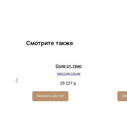
Смотрите также
ральный
Соло ст. грис
 Цвет:
массив ольхи
29 227
р.