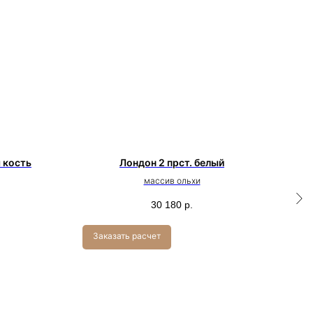
я кость
Лондон 2 прст. белый
массив ольхи
30 180
р.