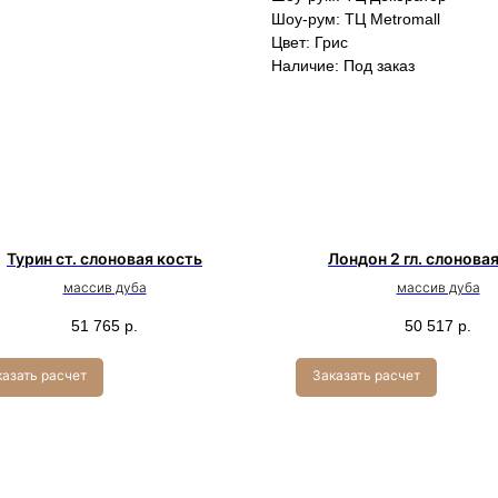
Шоу-рум: ТЦ Metromall
Цвет: Грис
Наличие: Под заказ
Турин ст. слоновая кость
Лондон 2 гл. слонова
массив дуба
массив дуба
51 765
р.
50 517
р.